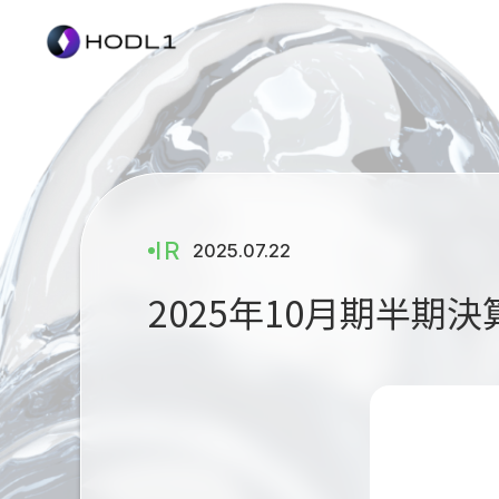
コ
ナ
ン
ビ
テ
ゲ
ン
ー
ツ
シ
へ
ョ
ス
ン
キ
に
ッ
移
プ
動
IR
2025.07.22
2025年10月期半