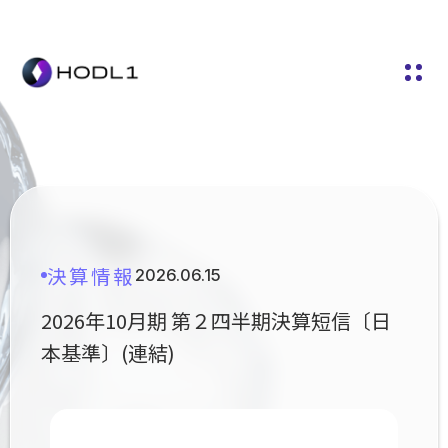
コ
ナ
ン
ビ
テ
ゲ
ン
ー
ツ
シ
へ
ョ
ス
ン
キ
に
ッ
移
プ
動
決算情報
2026.06.15
2026年10月期 第２四半期決算短信〔日
本基準〕(連結)