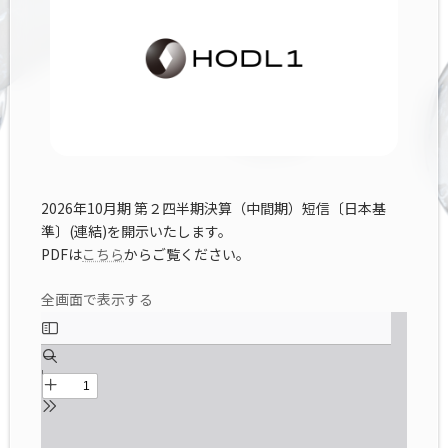
2026年10月期 第２四半期決算（中間期）短信〔日本基
準〕(連結)を開示いたします。
PDFは
こちら
からご覧ください。
全画面で表示する
Skip
to
PDF
content