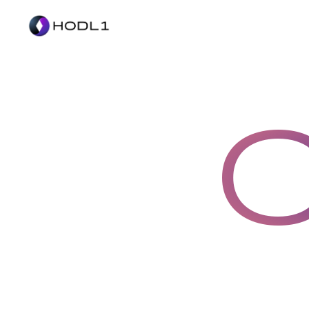
コ
ナ
ン
ビ
テ
ゲ
ン
ー
ツ
シ
へ
ョ
ス
ン
キ
に
ッ
移
プ
動
C